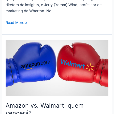
diretora de insights, e Jerry (Yoram) Wind, professor de
marketing da Wharton. No
Como
Read More »
avaliar
melhor
as
empresas
do
mundo
digital
Amazon vs. Walmart: quem
vencerá?