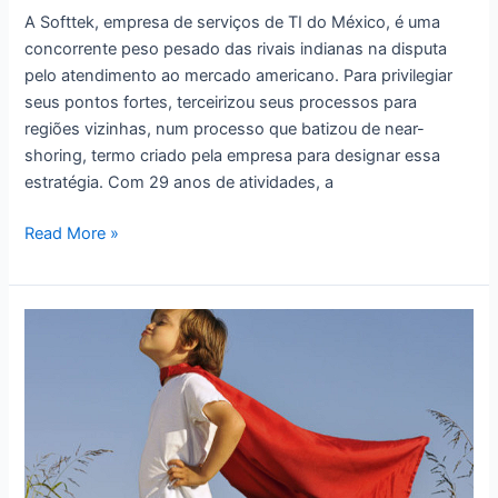
A Softtek, empresa de serviços de TI do México, é uma
concorrente peso pesado das rivais indianas na disputa
pelo atendimento ao mercado americano. Para privilegiar
seus pontos fortes, terceirizou seus processos para
regiões vizinhas, num processo que batizou de near-
shoring, termo criado pela empresa para designar essa
estratégia. Com 29 anos de atividades, a
Como
Read More »
Beni
Lopez,
da
Softtek,
trabalha
os
pontos
fortes
locais