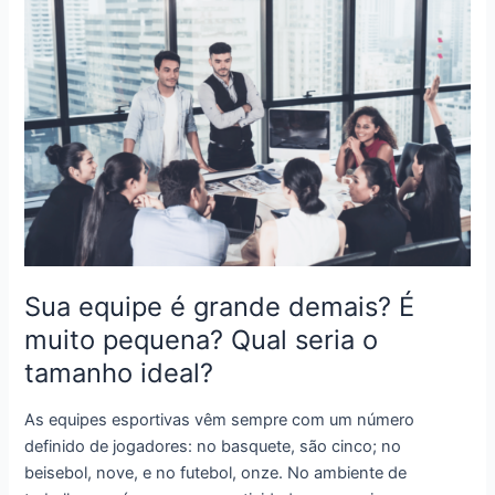
pose
de
poder:
bastam
dois
minutos
Sua equipe é grande demais? É
muito pequena? Qual seria o
tamanho ideal?
As equipes esportivas vêm sempre com um número
definido de jogadores: no basquete, são cinco; no
beisebol, nove, e no futebol, onze. No ambiente de