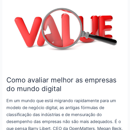
importante
cultivar
uma
cultura
de
compaixão
no
local
de
trabalho
Como avaliar melhor as empresas
do mundo digital
Em um mundo que está migrando rapidamente para um
modelo de negócio digital, as antigas fórmulas de
classificação das indústrias e de mensuração do
desempenho das empresas não são mais adequados. É o
que pensa Barry Libert, CEO da OpenMatters, Megan Beck,