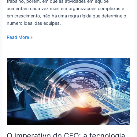
trabalho, porém, em que as atividades em equipe
aumentam cada vez mais em organizações complexas e
em crescimento, não há uma regra rígida que determine o
número ideal das equipes.
Sua
Read More »
equipe
é
grande
demais?
É
muito
pequena?
Qual
seria
o
tamanho
ideal?
O imperativo do CFO: a tecnologia