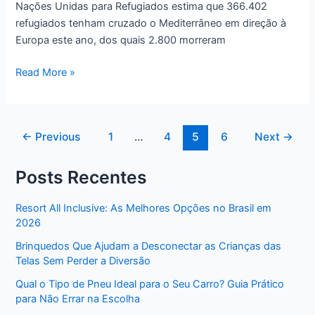
Nações Unidas para Refugiados estima que 366.402
refugiados tenham cruzado o Mediterrâneo em direção à
Europa este ano, dos quais 2.800 morreram
A
Read More »
crise
dos
imigrantes
←
Previous
1
…
4
5
6
Next
→
na
Europa:
Posts Recentes
equilibrando
riscos
com
Resort All Inclusive: As Melhores Opções no Brasil em
2026
ganhos
de
Brinquedos Que Ajudam a Desconectar as Crianças das
longo
Telas Sem Perder a Diversão
prazo
Qual o Tipo de Pneu Ideal para o Seu Carro? Guia Prático
para Não Errar na Escolha