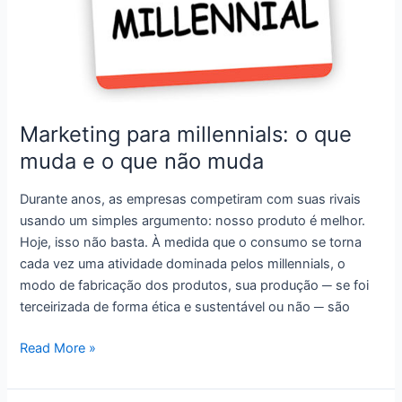
geração
leva
à
otimização
do
custo
Marketing para millennials: o que
muda e o que não muda
Durante anos, as empresas competiram com suas rivais
usando um simples argumento: nosso produto é melhor.
Hoje, isso não basta. À medida que o consumo se torna
cada vez uma atividade dominada pelos millennials, o
modo de fabricação dos produtos, sua produção ─ se foi
terceirizada de forma ética e sustentável ou não ─ são
Marketing
Read More »
para
millennials: