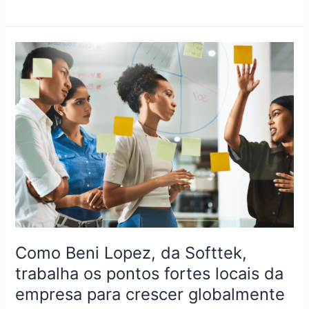
na
América
Latina
a
economia
compartilhada
Como Beni Lopez, da Softtek,
trabalha os pontos fortes locais da
empresa para crescer globalmente