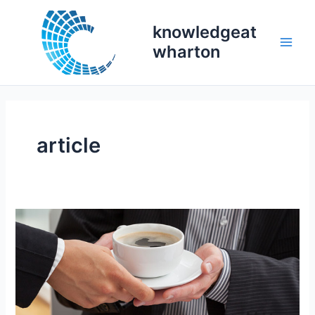
Skip
to
knowledgeat
content
wharton
Main
Men
article