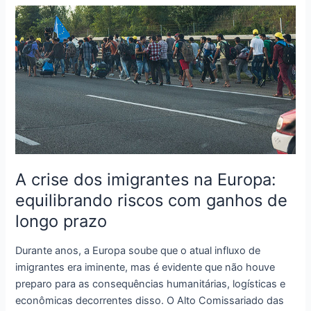
o
que
muda
e
o
que
não
muda
A crise dos imigrantes na Europa:
equilibrando riscos com ganhos de
longo prazo
Durante anos, a Europa soube que o atual influxo de
imigrantes era iminente, mas é evidente que não houve
preparo para as consequências humanitárias, logísticas e
econômicas decorrentes disso. O Alto Comissariado das