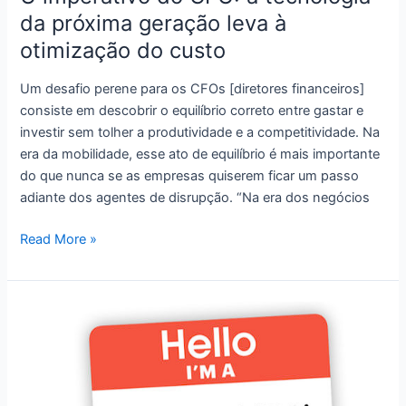
da próxima geração leva à
otimização do custo
Um desafio perene para os CFOs [diretores financeiros]
consiste em descobrir o equilíbrio correto entre gastar e
investir sem tolher a produtividade e a competitividade. Na
era da mobilidade, esse ato de equilíbrio é mais importante
do que nunca se as empresas quiserem ficar um passo
adiante dos agentes de disrupção. “Na era dos negócios
O
Read More »
imperativo
do
CFO:
a
tecnologia
da
próxima