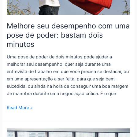
da
empresa
para
crescer
Melhore seu desempenho com uma
globalmente
pose de poder: bastam dois
minutos
Uma pose de poder de dois minutos pode ajudar a
melhorar seu desempenho, quer seja durante uma
entrevista de trabalho em que você precisa se destacar, ou
em uma apresentação a ser feita, para que seja bem-
sucedida, ou ainda na hora de conseguir uma boa margem
de manobra durante uma negociação crítica. É o que
Melhore
Read More »
seu
desempenho
com
uma