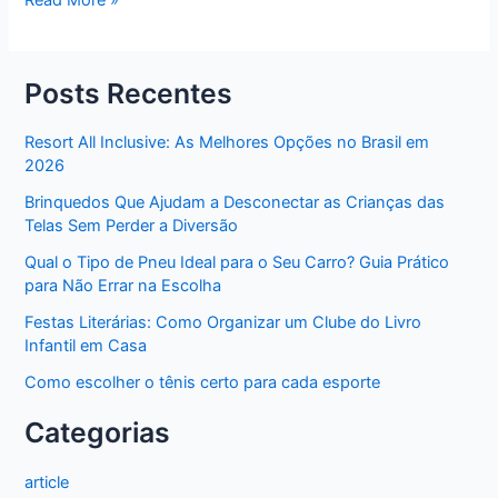
Read More »
a
Tecnologia
Influenciou
Posts Recentes
na
Reparação
Resort All Inclusive: As Melhores Opções no Brasil em
Automotiva
2026
nos
Brinquedos Que Ajudam a Desconectar as Crianças das
Últimos
Telas Sem Perder a Diversão
Anos
Qual o Tipo de Pneu Ideal para o Seu Carro? Guia Prático
para Não Errar na Escolha
Festas Literárias: Como Organizar um Clube do Livro
Infantil em Casa
Como escolher o tênis certo para cada esporte
Categorias
article