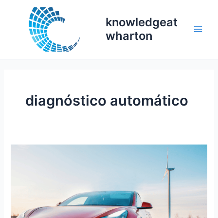
Skip
to
knowledgeat
content
wharton
Main
Men
diagnóstico automático