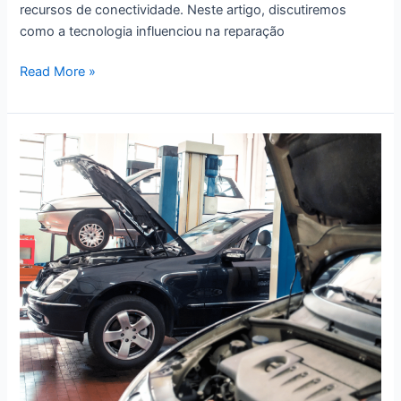
recursos de conectividade. Neste artigo, discutiremos
como a tecnologia influenciou na reparação
Como
Read More »
a
Tecnologia
Influenciou
na
Reparação
Automotiva
nos
Últimos
Anos