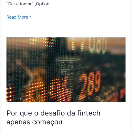
“Dar e tomar” [Option
Como
Read More »
a
vulnerabilidade
pode
ajudá-
lo
a
se
conectar
com
o
público
Por que o desafio da fintech
apenas começou