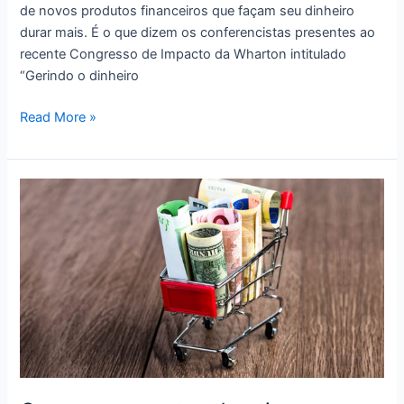
de novos produtos financeiros que façam seu dinheiro
durar mais. É o que dizem os conferencistas presentes ao
recente Congresso de Impacto da Wharton intitulado
“Gerindo o dinheiro
Você
Read More »
trabalhou
duro,
economizou
e
acaba
de
se
aposentar:
como
pretende
cuidar
de
suas