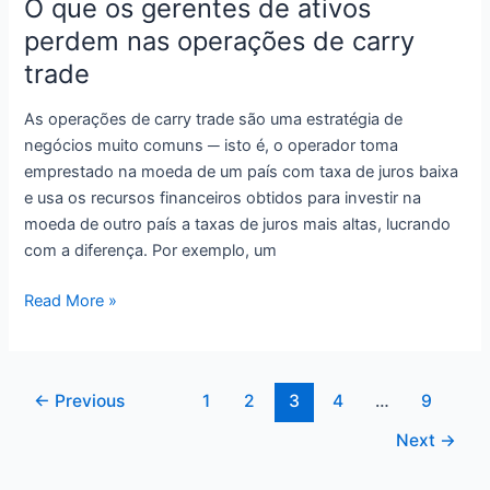
O que os gerentes de ativos
finanças
perdem nas operações de carry
agora?
trade
As operações de carry trade são uma estratégia de
negócios muito comuns ─ isto é, o operador toma
emprestado na moeda de um país com taxa de juros baixa
e usa os recursos financeiros obtidos para investir na
moeda de outro país a taxas de juros mais altas, lucrando
com a diferença. Por exemplo, um
O
Read More »
que
os
gerentes
←
Previous
1
2
3
4
…
9
de
ativos
Next
→
perdem
nas