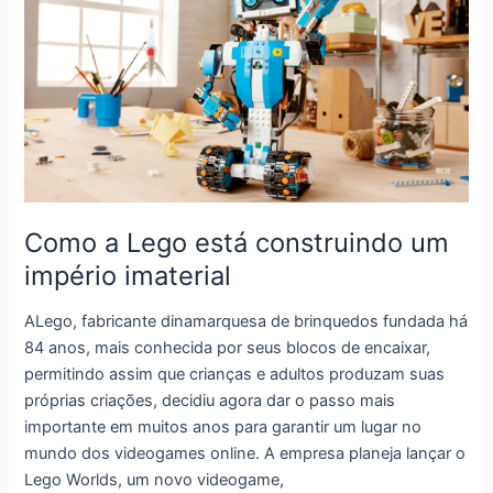
matriz:
como
as
empresas
escolhem
onde
vão
se
instalar?
Como a Lego está construindo um
império imaterial
ALego, fabricante dinamarquesa de brinquedos fundada há
84 anos, mais conhecida por seus blocos de encaixar,
permitindo assim que crianças e adultos produzam suas
próprias criações, decidiu agora dar o passo mais
importante em muitos anos para garantir um lugar no
mundo dos videogames online. A empresa planeja lançar o
Lego Worlds, um novo videogame,