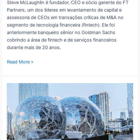
Steve McLaughlin é fundador, CEO e sócio gerente do FT
Partners, um dos líderes em levantamento de capital e
assessoria de CEOs em transações críticas de M&A no
segmento de tecnologia financeira (fintech). Ele foi
anteriormente banqueiro sênior no Goldman Sachs
cobrindo a área de fintech e de serviços financeiros
durante mais de 20 anos.
Por
Read More »
que
o
desafio
da
fintech
apenas
começou