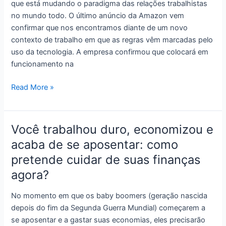
que está mudando o paradigma das relações trabalhistas
no mundo todo. O último anúncio da Amazon vem
confirmar que nos encontramos diante de um novo
contexto de trabalho em que as regras vêm marcadas pelo
uso da tecnologia. A empresa confirmou que colocará em
funcionamento na
Amazon
Read More »
e
Uber
redefinem
Você trabalhou duro, economizou e
as
acaba de se aposentar: como
relações
pretende cuidar de suas finanças
trabalhistas
no
agora?
século
21
No momento em que os baby boomers (geração nascida
depois do fim da Segunda Guerra Mundial) começarem a
se aposentar e a gastar suas economias, eles precisarão