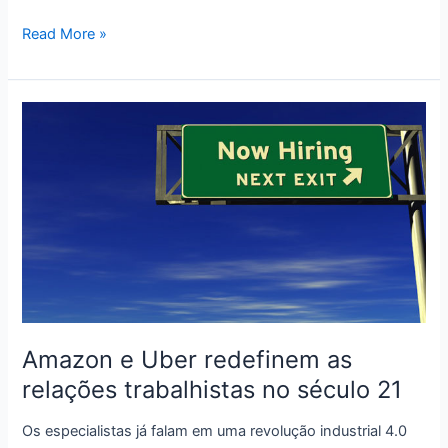
Como
Read More »
a
Lego
está
construindo
um
império
imaterial
Amazon e Uber redefinem as
relações trabalhistas no século 21
Os especialistas já falam em uma revolução industrial 4.0